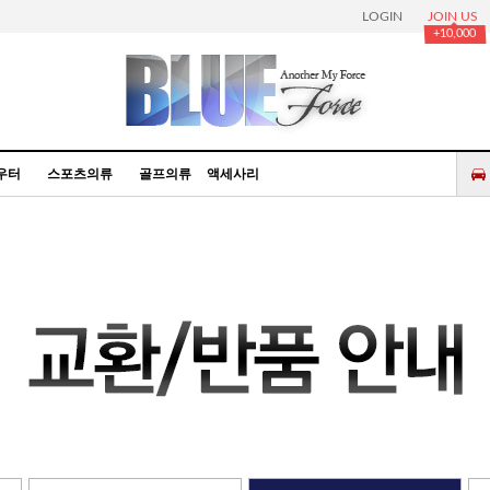
LOGIN
JOIN US
+10,000
우터
스포츠의류
골프의류
액세사리