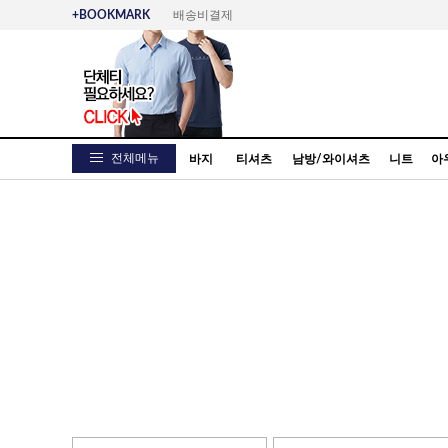
+BOOKMARK
배송비결제
전체메뉴
바지
티셔츠
남방/와이셔츠
니트
아